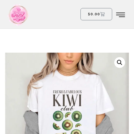
$
0.00