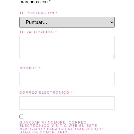
marcados con
*
TU PUNTUACIÓN
*
TU VALORACIÓN
*
NOMBRE
*
CORREO ELECTRÓNICO
*
GUARDAR MI NOMBRE, CORREO
ELECTRÓNICO Y SITIO WEB EN ESTE
NAVEGADOR PARA LA PRÓXIMA VEZ QUE
HAGA UN COMENTARIO.