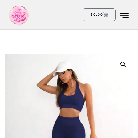
$
0.00