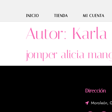
INICIO
TIENDA
MI CUENTA
Autor:
Karla
jomper alicia man
Dirección
Moroleón, G